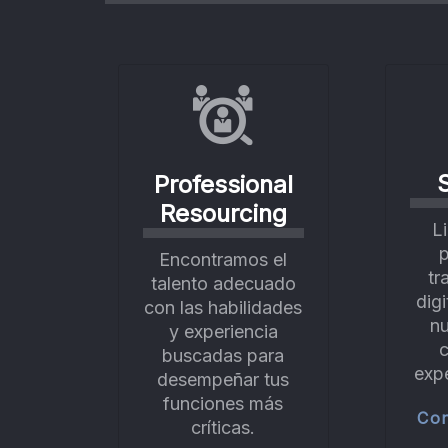
Professional
Resourcing
L
p
Encontramos el
tr
talento adecuado
digi
con las habilidades
nu
y experiencia
c
buscadas para
exp
desempeñar tus
funciones más
Co
críticas.